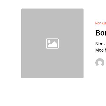
Non cl
Bo
Bienv
Modif